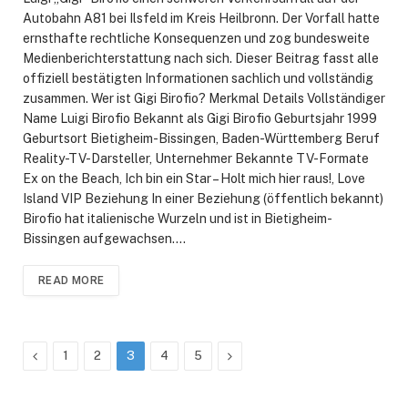
Autobahn A81 bei Ilsfeld im Kreis Heilbronn. Der Vorfall hatte
ernsthafte rechtliche Konsequenzen und zog bundesweite
Medienberichterstattung nach sich. Dieser Beitrag fasst alle
offiziell bestätigten Informationen sachlich und vollständig
zusammen. Wer ist Gigi Birofio? Merkmal Details Vollständiger
Name Luigi Birofio Bekannt als Gigi Birofio Geburtsjahr 1999
Geburtsort Bietigheim-Bissingen, Baden-Württemberg Beruf
Reality-TV-Darsteller, Unternehmer Bekannte TV-Formate
Ex on the Beach, Ich bin ein Star – Holt mich hier raus!, Love
Island VIP Beziehung In einer Beziehung (öffentlich bekannt)
Birofio hat italienische Wurzeln und ist in Bietigheim-
Bissingen aufgewachsen.…
READ MORE
Previous
Next
1
2
3
4
5