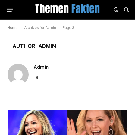
–
–
Home
Archives for Admin
Page 3
AUTHOR:
ADMIN
Admin
Website