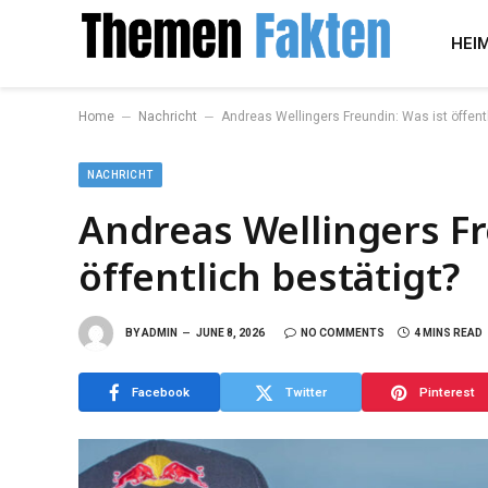
HEI
–
–
Home
Nachricht
Andreas Wellingers Freundin: Was ist öffentl
NACHRICHT
Andreas Wellingers Fr
öffentlich bestätigt?
BY
ADMIN
JUNE 8, 2026
NO COMMENTS
4 MINS READ
Facebook
Twitter
Pinterest