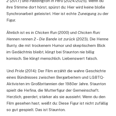
2
(2017) und
Paddington in Peru
(2024/2025). Wenn du
ihre Stimme dort hörst, spürst du: Hier wird keine bloße
Synchronarbeit geleistet. Hier ist echte Zuneigung zu der
Figur.
Ähnlich ist es in
Chicken Run
(2000) und
Chicken Run:
Hennen rennen 2 – Die Bande ist zurück
(2023). Die Henne
Bunty, die mit trockenem Humor und skeptischem Blick
im Gedächtnis bleibt, klingt bei Staunton nie billig
komisch. Sie klingt menschlich. Liebenswert falsch.
Und
Pride
(2014): Der Film erzählt die wahre Geschichte
eines Bündnisses zwischen Bergarbeitern und LGBTQ-
Aktivisten im Großbritannien der 1980er Jahre. Staunton
spielt die Hefina, die Mutterfigur der Gemeinschaft.
Herzlich, geerdet, stärker als sie aussieht. Wenn du den
Film gesehen hast, weißt du: Diese Figur ist nicht zufällig
so gut gespielt. Das ist Staunton.