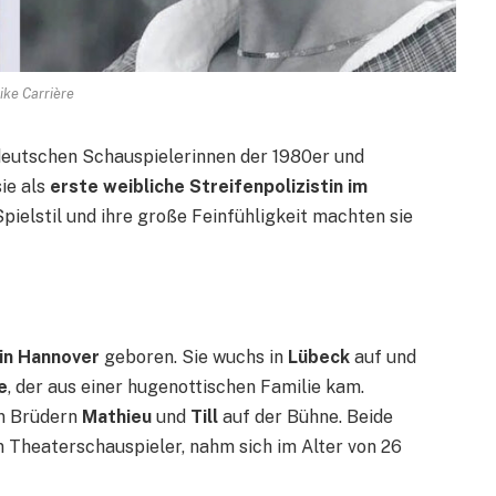
ke Carrière
deutschen Schauspielerinnen der 1980er und
ie als
erste weibliche Streifenpolizistin im
r Spielstil und ihre große Feinfühligkeit machten sie
 in Hannover
geboren. Sie wuchs in
Lübeck
auf und
e
, der aus einer hugenottischen Familie kam.
en Brüdern
Mathieu
und
Till
auf der Bühne. Beide
in Theaterschauspieler, nahm sich im Alter von 26