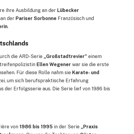
e ihre Ausbildung an der
Lübecker
 an der
Pariser Sorbonne
Französisch und
rin
.
utschlands
urch die ARD-Serie
„Großstadtrevier”
einem
reifenpolizistin
Ellen Wegener
war sie die erste
nsehen. Für diese Rolle nahm sie
Karate- und
izei, um sich berufspraktische Erfahrung
s der Erfolgsserie aus. Die Serie lief von 1986 bis
rière von
1986 bis 1995
in der Serie
„Praxis