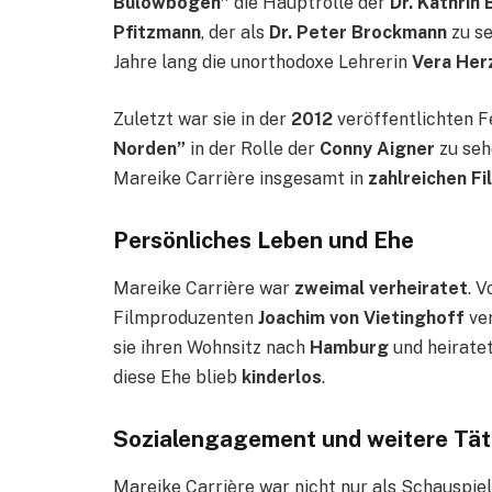
Bülowbogen”
die Hauptrolle der
Dr. Kathrin
Pfitzmann
, der als
Dr. Peter Brockmann
zu se
Jahre lang die unorthodoxe Lehrerin
Vera Her
Zuletzt war sie in der
2012
veröffentlichten 
Norden”
in der Rolle der
Conny Aigner
zu seh
Mareike Carrière insgesamt in
zahlreichen Fi
Persönliches Leben und Ehe
Mareike Carrière war
zweimal verheiratet
. 
Filmproduzenten
Joachim von Vietinghoff
ver
sie ihren Wohnsitz nach
Hamburg
und heirate
diese Ehe blieb
kinderlos
.
Sozialengagement und weitere Tät
Mareike Carrière war nicht nur als Schauspiel