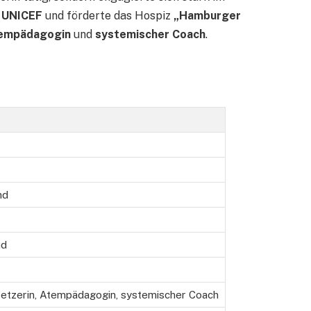
n UNICEF
und förderte das Hospiz
„Hamburger
empädagogin
und
systemischer Coach
.
nd
nd
setzerin, Atempädagogin, systemischer Coach