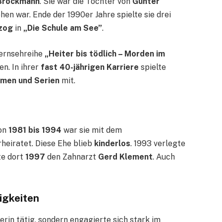
 Brockmann
. Sie war die Tochter von
Günter
hen war. Ende der 1990er Jahre spielte sie drei
zog
in
„Die Schule am See”
.
Fernsehreihe
„Heiter bis tödlich – Morden im
en. In ihrer
fast 40-jährigen Karriere
spielte
lmen und Serien
mit.
Von
1981 bis 1994
war sie mit dem
heiratet. Diese Ehe blieb
kinderlos
. 1993 verlegte
te dort
1997
den Zahnarzt
Gerd Klement
. Auch
igkeiten
erin tätig, sondern engagierte sich stark im