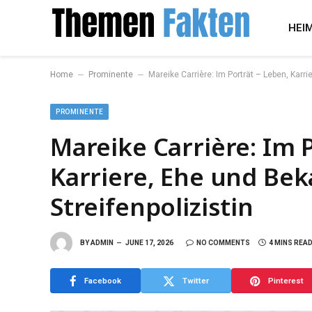
HEI
–
–
Home
Prominente
Mareike Carrière: Im Porträt – Leben, Karr
PROMINENTE
Mareike Carrière: Im 
Karriere, Ehe und Bek
Streifenpolizistin
BY
ADMIN
JUNE 17, 2026
NO COMMENTS
4 MINS REA
Facebook
Twitter
Pinterest