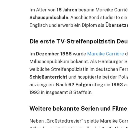
Im Alter von
16 Jahren
begann Mareike Carrièr
Schauspielschule
. Anschließend studierte sie
Englisch und erwarb ein Diplom als
Übersetze
Die erste TV-Streifenpolizistin De
Im
Dezember 1986
wurde
Mareike Carrière
d
Millionenpublikum bekannt. Als Hamburger St
weibliche Streifenpolizistin im deutschen Fer
Schießunterricht
und hospitierte bei der Pol
anzueignen. Nach
62 Folgen
stieg sie
1993
au
1993 in insgesamt 8 Staffeln.
Weitere bekannte Serien und Filme
Neben „Großstadtrevier” spielte Mareike Car