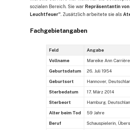
sozialen Bereich. Sie war
Repräsentantin vo
Leuchtfeuer”
. Zusätzlich arbeitete sie als
At
Fachgebietangaben
Feld
Angabe
Vollname
Mareike Ann Carrière
Geburtsdatum
26. Juli 1954
Geburtsort
Hannover, Deutschla
Sterbedatum
17. März 2014
Sterbeort
Hamburg, Deutschla
Alter beim Tod
59 Jahre
Beruf
Schauspielerin, Über