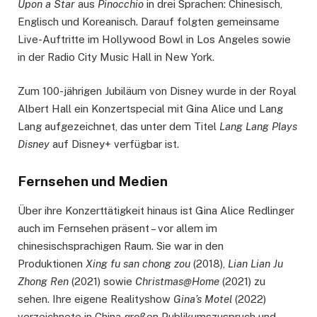
Upon a Star
aus
Pinocchio
in drei Sprachen: Chinesisch,
Englisch und Koreanisch. Darauf folgten gemeinsame
Live-Auftritte im Hollywood Bowl in Los Angeles sowie
in der Radio City Music Hall in New York.
Zum 100-jährigen Jubiläum von Disney wurde in der Royal
Albert Hall ein Konzertspecial mit Gina Alice und Lang
Lang aufgezeichnet, das unter dem Titel
Lang Lang Plays
Disney
auf Disney+ verfügbar ist.
Fernsehen und Medien
Über ihre Konzerttätigkeit hinaus ist Gina Alice Redlinger
auch im Fernsehen präsent – vor allem im
chinesischsprachigen Raum. Sie war in den
Produktionen
Xing fu san chong zou
(2018),
Lian Lian Ju
Zhong Ren
(2021) sowie
Christmas@Home
(2021) zu
sehen. Ihre eigene Realityshow
Gina’s Motel
(2022)
verzeichnete in China großen Publikumszuspruch und