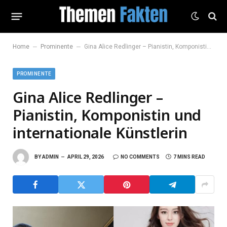
–
–
Home
Prominente
Gina Alice Redlinger – Pianistin, Komponistin und internationale Künstlerin
PROMINENTE
Gina Alice Redlinger –
Pianistin, Komponistin und
internationale Künstlerin
BY
ADMIN
APRIL 29, 2026
NO COMMENTS
7 MINS READ