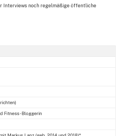
er Interviews noch regelmäßige öffentliche
richten)
und Fitness-Bloggerin
it Markus Lanz (geb. 2014 und 2018)*