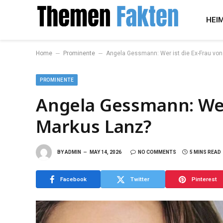
HEI
–
–
Home
Prominente
Angela Gessmann: Wer ist die Ex-Frau vo
PROMINENTE
Angela Gessmann: Wer 
Markus Lanz?
BY
ADMIN
MAY 14, 2026
NO COMMENTS
5 MINS READ
Facebook
Twitter
Pinterest