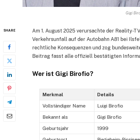
Gigi Bir
Am 1. August 2025 verursachte der Reality-TV-
SHARE
Verkehrsunfall auf der Autobahn A81 bei Ilsfel
rechtliche Konsequenzen und zog bundesweite
Beitrag fasst alle offiziell bestätigten Info
Wer ist Gigi Birofio?
Merkmal
Details
Vollständiger Name
Luigi Birofio
Bekannt als
Gigi Birofio
Geburtsjahr
1999
Geburtsort
Bietigheim-Bissing