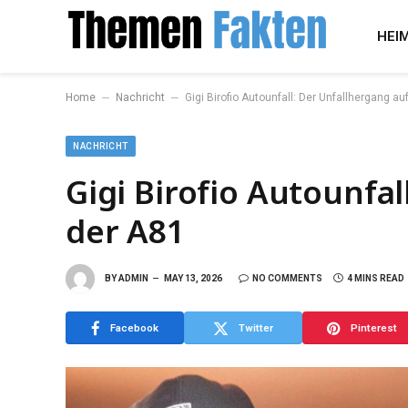
HEI
–
–
Home
Nachricht
Gigi Birofio Autounfall: Der Unfallhergang au
NACHRICHT
Gigi Birofio Autounfal
der A81
BY
ADMIN
MAY 13, 2026
NO COMMENTS
4 MINS READ
Facebook
Twitter
Pinterest