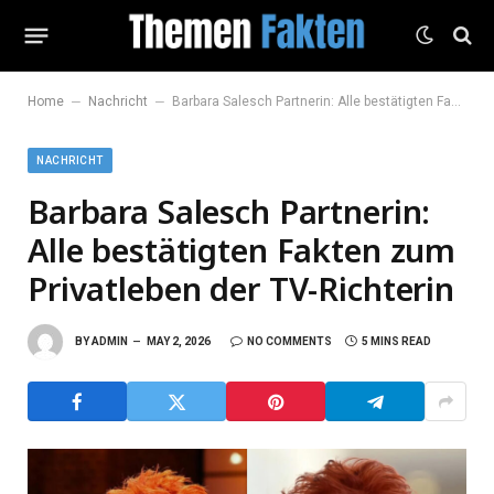
–
–
Home
Nachricht
Barbara Salesch Partnerin: Alle bestätigten Fakten zum Privatleben der TV-Richterin
NACHRICHT
Barbara Salesch Partnerin:
Alle bestätigten Fakten zum
Privatleben der TV-Richterin
BY
ADMIN
MAY 2, 2026
NO COMMENTS
5 MINS READ