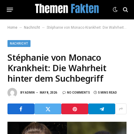
–
–
Home
Nachricht
Stéphanie von Monaco Krankheit: Die Wahrheit hinter dem Suchbegriff
NACHRICHT
Stéphanie von Monaco
Krankheit: Die Wahrheit
hinter dem Suchbegriff
BY
ADMIN
MAY 8, 2026
NO COMMENTS
5 MINS READ