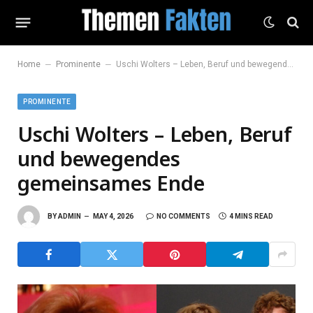
–
–
Home
Prominente
Uschi Wolters – Leben, Beruf und bewegendes gemeinsames Ende
PROMINENTE
Uschi Wolters – Leben, Beruf
und bewegendes
gemeinsames Ende
BY
ADMIN
MAY 4, 2026
NO COMMENTS
4 MINS READ